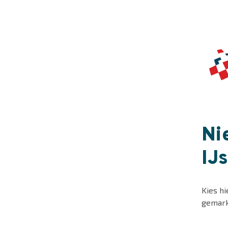
Ni
IJ
Kies h
gemark