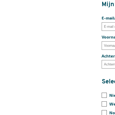
Mijn
E-mail
Voorn
Achte
Sele
Ni
We
No